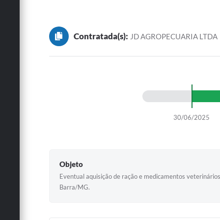
Contratada(s):
JD AGROPECUARIA LTDA
30/06/2025
Objeto
Eventual aquisição de ração e medicamentos veterinários
Barra/MG.