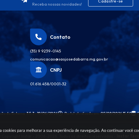
Cadastre-se
Receba nossas novidades!
Contato
(35) 9 9239-0145
comunicacao@saojosedabarra.mg.gov.br
CNPJ
01.616.458/0001-32
são do Sistema:
3.5.3 - 19/06/2026
Portal atualizado em:
05/08/2026 15:50
sa cookies para melhorar a sua experiência de navegação. Ao continuar você c
 Copyright Instar - 2006-2026. Todos os direitos reservados -
Instar Tec