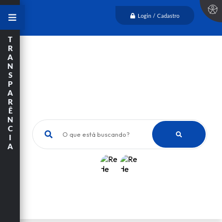
Login / Cadastro
T
R
A
N
S
P
A
R
Ê
N
C
O que está buscando?
I
A