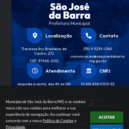
Localização
Contato
Travessa Ary Brasileiro de
(35) 9 9239-0145
Castro, 272
comunicacao@saojosedabarra.
CEP: 37945-000
mg.gov.br
Atendimento
CNPJ
segunda a sexta, das 8h às 16h
01.616.458/0001-32
Versão do Sistema:
3.5.3 - 19/06/2026
Município de São José da Barra/MG e os cookies:
Portal atualizado em:
07/08/2026 15:27
Dados Abertos
nosso site usa cookies para melhorar a sua
experiência de navegação. Ao continuar você
ACEITAR
concorda com a nossa
Política de Cookies
e
© Copyright Instar - 2006-2026. Todos os
Privacidade
.
direitos reservados -
Instar Tecnologia