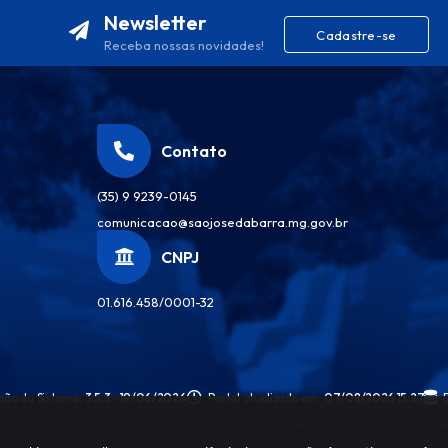
Newsletter
Cadastre-se
Receba nossas novidades!
Contato
(35) 9 9239-0145
comunicacao@saojosedabarra.mg.gov.br
CNPJ
01.616.458/0001-32
são do Sistema:
3.5.3 - 19/06/2026
Portal atualizado em:
07/08/2026 15:27