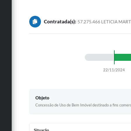
Contratada(s):
57.275.466 LETICIA MAR
22/11/2024
Objeto
Concessão de Uso de Bem Imóvel destinado a fins comercia
Situação