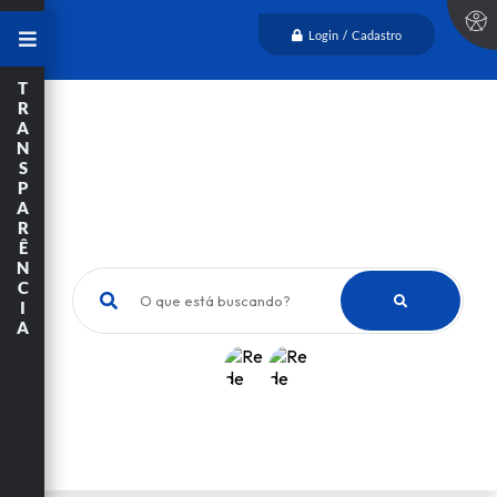
Login / Cadastro
T
R
A
N
S
P
A
R
Ê
N
C
O que está buscando?
I
A