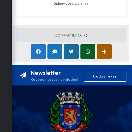
Sidney José Da Silva
COMPARTILHAR
Newsletter
Cadastre-se
Receba nossas novidades!