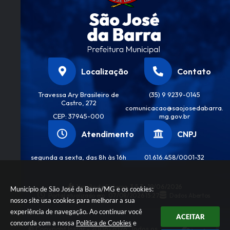
Localização
Contato
Travessa Ary Brasileiro de
(35) 9 9239-0145
Castro, 272
comunicacao@saojosedabarra.
CEP: 37945-000
mg.gov.br
Atendimento
CNPJ
segunda a sexta, das 8h às 16h
01.616.458/0001-32
Versão do Sistema:
3.5.3 - 19/06/2026
Município de São José da Barra/MG e os cookies:
Portal atualizado em:
07/08/2026 15:27
Dados Abertos
nosso site usa cookies para melhorar a sua
experiência de navegação. Ao continuar você
ACEITAR
concorda com a nossa
Política de Cookies
e
© Copyright Instar - 2006-2026. Todos os