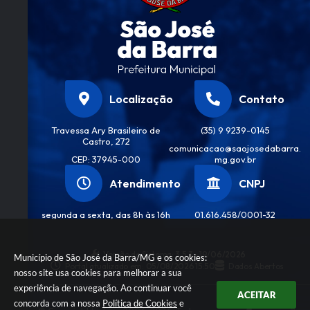
Localização
Contato
Travessa Ary Brasileiro de
(35) 9 9239-0145
Castro, 272
comunicacao@saojosedabarra.
CEP: 37945-000
mg.gov.br
Atendimento
CNPJ
segunda a sexta, das 8h às 16h
01.616.458/0001-32
Versão do Sistema:
3.5.3 - 19/06/2026
Município de São José da Barra/MG e os cookies:
Portal atualizado em:
05/08/2026 15:50
Dados Abertos
nosso site usa cookies para melhorar a sua
experiência de navegação. Ao continuar você
ACEITAR
concorda com a nossa
Política de Cookies
e