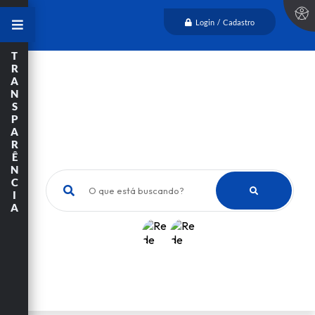
Login / Cadastro
T
R
A
N
S
P
A
R
Ê
N
C
O que está buscando?
I
A