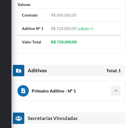
Valores
Contrato
R$ 600.000,00
Aditivo Nº 1
R$ 120.000,00
(adição +)
Valor Total
R$ 720.000,00
Aditivos
Total: 1
Primeiro Aditivo - Nº 1
Tipo do termo: Termo Aditivo
Ano do aditamento: 2026
Baixar
Assinado em: 03/06/2026
Publicado em: 03/06/2026
Secretarias Vinculadas
Valor de adição:
R$ 120.000,00