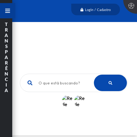
Login / Cadastro
T
R
A
N
S
P
A
R
Ê
N
C
O que está buscando?
I
A