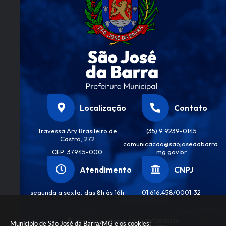
te
m
Erika
o
Mac
an
hado
o
De
ve
Souz
a
Localização
Contato
Travessa Ary Brasileiro de
(35) 9 9239-0145
Castro, 272
comunicacao@saojosedabarra.
CEP: 37945-000
mg.gov.br
Atendimento
CNPJ
segunda a sexta, das 8h às 16h
01.616.458/0001-32
Versão do Sistema:
3.5.3 - 19/06/2026
Município de São José da Barra/MG e os cookies: