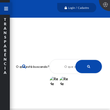
Login / Cadastro
T
R
A
N
S
P
A
R
Ê
N
C
O que está buscando?
I
A