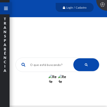
Login / Cadastro
T
R
A
N
S
P
A
R
Ê
N
C
O que está buscando?
I
A