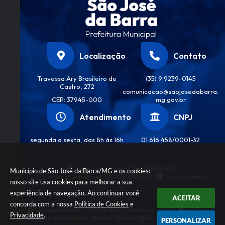
Localização
Contato
Travessa Ary Brasileiro de
(35) 9 9239-0145
Castro, 272
comunicacao@saojosedabarra.
CEP: 37945-000
mg.gov.br
Atendimento
CNPJ
segunda a sexta, das 8h às 16h
01.616.458/0001-32
Versão do Sistema:
3.5.3 - 19/06/2026
Município de São José da Barra/MG e os cookies:
Portal atualizado em:
07/08/2026 15:27
Dados Abertos
nosso site usa cookies para melhorar a sua
experiência de navegação. Ao continuar você
ACEITAR
concorda com a nossa
Política de Cookies
e
© Copyright Instar - 2006-2026. Todos os
Privacidade
.
direitos reservados -
Instar Tecnologia
PERSONALIZAR