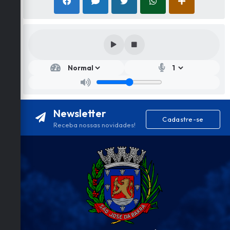
Secr
etar
ia
de
Saú
de
Newsletter
Flávi
Cadastre-se
a
Receba nossas novidades!
Quei
roz
Vilel
a