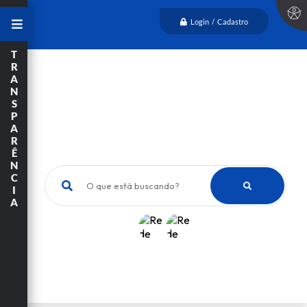
Login / Cadastro
T
R
A
N
S
P
A
R
Ê
N
C
O que está buscando?
I
A