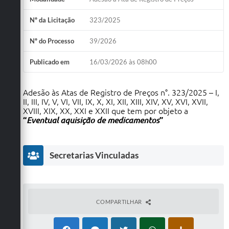
Nº da Licitação
323/2025
Nº do Processo
39/2026
Publicado em
16/03/2026 às 08h00
Adesão às Atas de Registro de Preços n°. 323/2025 – I,
II, III, IV, V, VI, VII, IX, X, XI, XII, XIII, XIV, XV, XVI, XVII,
XVIII, XIX, XX, XXI e XXII que tem por objeto a
“
Eventual aquisição de medicamentos
”
Secretarias Vinculadas
COMPARTILHAR