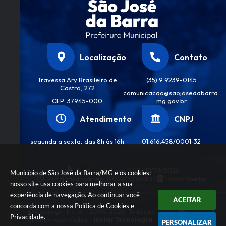
Localização
Contato
Travessa Ary Brasileiro de
(35) 9 9239-0145
Castro, 272
comunicacao@saojosedabarra.
CEP: 37945-000
mg.gov.br
Atendimento
CNPJ
segunda a sexta, das 8h às 16h
01.616.458/0001-32
Versão do Sistema:
3.5.3 - 19/06/2026
Município de São José da Barra/MG e os cookies:
Portal atualizado em:
07/08/2026 15:27
Dados Abertos
nosso site usa cookies para melhorar a sua
experiência de navegação. Ao continuar você
ACEITAR
concorda com a nossa
Política de Cookies
e
© Copyright Instar - 2006-2026. Todos os
Privacidade
.
direitos reservados -
Instar Tecnologia
PERSONALIZAR