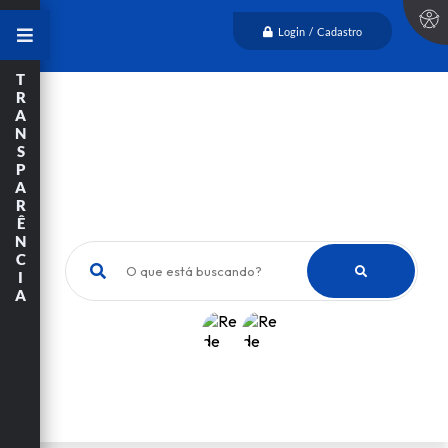
Login / Cadastro
T
R
A
N
S
P
A
R
Ê
N
C
O que está buscando?
I
A