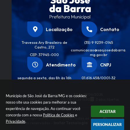
Localização
Contato
Travessa Ary Brasileiro de
(35) 9 9239-0145
Castro, 272
comunicacao@saojosedabarra.
CEP: 37945-000
mg.gov.br
Atendimento
CNPJ
segunda a sexta, das 8h às 16h
01.616.458/0001-32
Versão do Sistema:
3.5.3 - 19/06/2026
Município de São José da Barra/MG e os cookies:
Portal atualizado em:
05/08/2026 15:50
Dados Abertos
nosso site usa cookies para melhorar a sua
experiência de navegação. Ao continuar você
ACEITAR
concorda com a nossa
Política de Cookies
e
© Copyright Instar - 2006-2026. Todos os
Privacidade
.
direitos reservados -
Instar Tecnologia
PERSONALIZAR