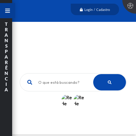
Login / Cadastro
T
R
A
N
S
P
A
R
Ê
N
C
O que está buscando?
I
A