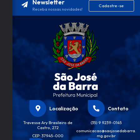
Newsletter
Cadastre-se
Receba nossas novidades!
Localização
Contato
Travessa Ary Brasileiro de
(35) 9 9239-0145
Castro, 272
comunicacao@saojosedabarra.
CEP: 37945-000
mg.gov.br