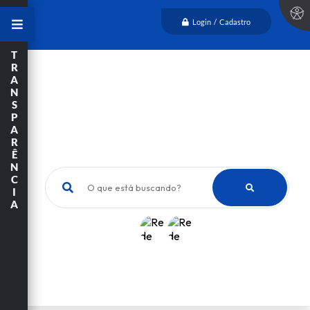
Login / Cadastro
T
R
A
N
S
P
A
R
Ê
N
C
O que está buscando?
I
A