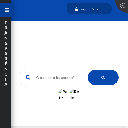
Login / Cadastro
T
R
A
N
S
P
A
R
Ê
N
C
O que está buscando?
I
A