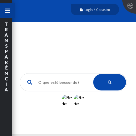
Login / Cadastro
T
R
A
N
S
P
A
R
Ê
N
C
O que está buscando?
I
A