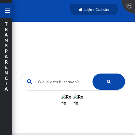
Login / Cadastro
T
R
A
N
S
P
A
R
Ê
N
C
O que está buscando?
I
A