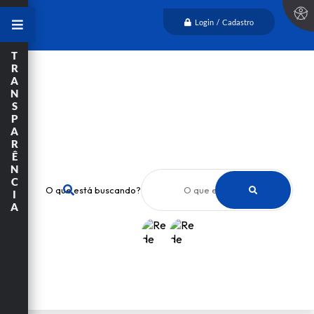
Login / Cadastro
T
R
A
N
S
P
A
R
Ê
N
C
O que está buscando?
I
A