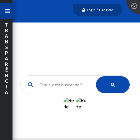
Login / Cadastro
T
R
A
N
S
P
A
R
Ê
N
C
O que está buscando?
I
A