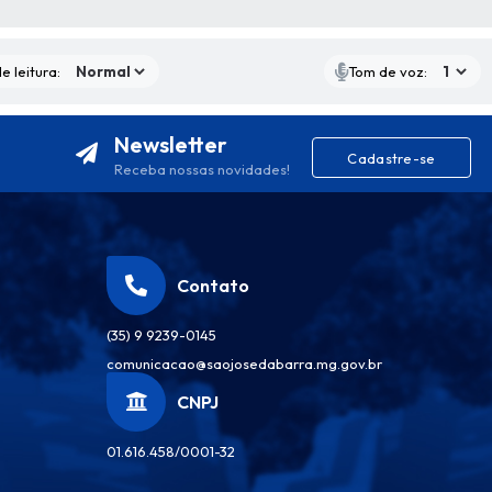
S MÍDIAS
e leitura:
Tom de voz:
Newsletter
Cadastre-se
Receba nossas novidades!
Contato
(35) 9 9239-0145
comunicacao@saojosedabarra.mg.gov.br
CNPJ
01.616.458/0001-32