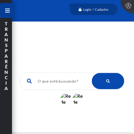
Login / Cadastro
T
R
A
N
S
P
A
R
Ê
N
C
O que está buscando?
I
A