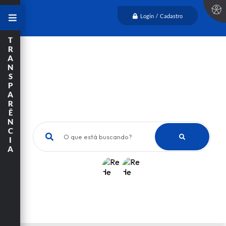
Login / Cadastro
T
R
A
N
S
P
A
R
Ê
N
C
O que está buscando?
I
A