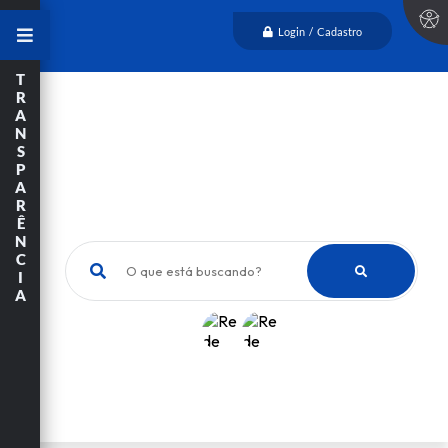
Login / Cadastro
T
R
A
N
S
P
A
R
Ê
N
C
O que está buscando?
I
A