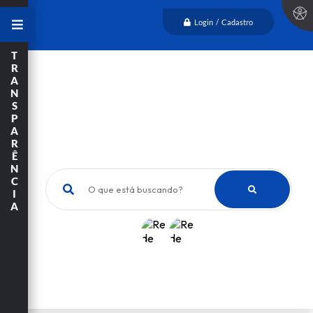
Login / Cadastro
T
R
A
N
S
P
A
R
Ê
N
C
O que está buscando?
I
A