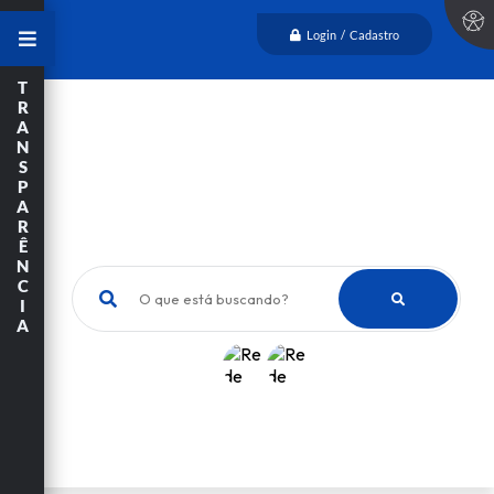
Login / Cadastro
T
R
A
N
S
P
A
R
Ê
N
C
O que está buscando?
I
A