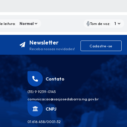
S MÍDIAS
e leitura:
Tom de voz:
Newsletter
Cadastre-se
Receba nossas novidades!
Contato
(35) 9 9239-0145
comunicacao@saojosedabarra.mg.gov.br
CNPJ
01.616.458/0001-32