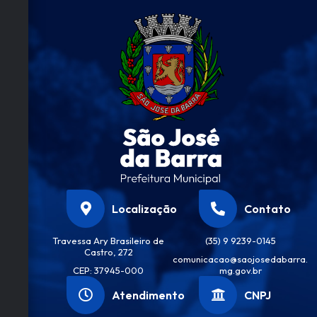
roz
Vilel
a
Localização
Contato
Travessa Ary Brasileiro de
(35) 9 9239-0145
Castro, 272
comunicacao@saojosedabarra.
CEP: 37945-000
mg.gov.br
Atendimento
CNPJ