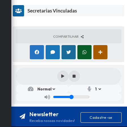
Secretarias Vinculadas
COMPARTILHAR
Secr
etar
ia
de
Saú
de
Newsletter
Flávi
Cadastre-se
a
Receba nossas novidades!
Quei