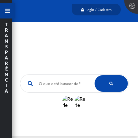
Login / Cadastro
T
R
A
N
S
P
A
R
Ê
N
C
O que está buscando?
I
A