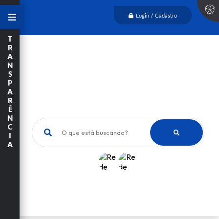
Login / Cadastro
T
R
A
N
S
P
A
R
Ê
N
C
O que está buscando?
I
A