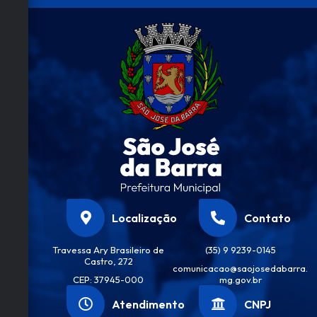
e
Fina
nça
s
Mari
a
Apar
ecida
De
Olive
ira
Localização
Contato
Travessa Ary Brasileiro de
(35) 9 9239-0145
Castro, 272
comunicacao@saojosedabarra.
CEP: 37945-000
mg.gov.br
Atendimento
CNPJ