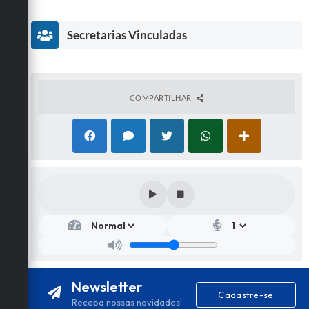
Secretarias Vinculadas
COMPARTILHAR
Secr
etar
ia
de
Ad
mini
Newsletter
stra
Cadastre-se
ção
Receba nossas novidades!