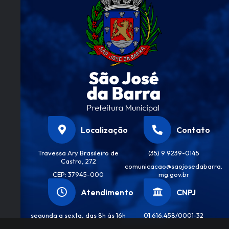
Localização
Contato
Travessa Ary Brasileiro de
(35) 9 9239-0145
Castro, 272
comunicacao@saojosedabarra.
CEP: 37945-000
mg.gov.br
Atendimento
CNPJ
segunda a sexta, das 8h às 16h
01.616.458/0001-32