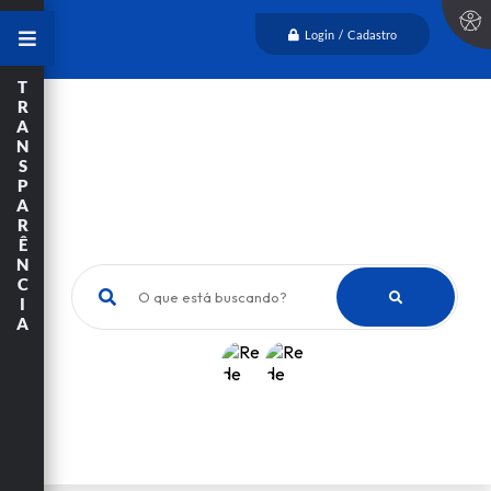
Login / Cadastro
T
R
A
N
S
P
A
R
Ê
N
C
O que está buscando?
I
A