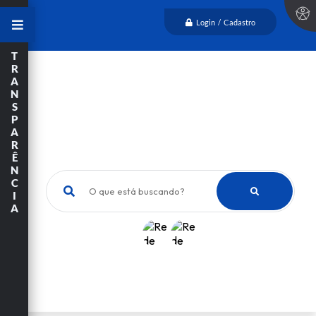
Login / Cadastro
T
R
A
N
S
P
A
R
Ê
N
C
O que está buscando?
I
A