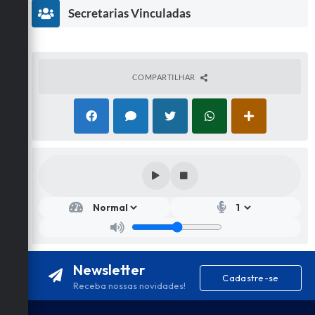
Secretarias Vinculadas
COMPARTILHAR
Secr
etar
ia
de
Turi
smo
Newsletter
,
Cadastre-se
Esp
Receba nossas novidades!
orte
e