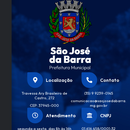
Laz
er
Antô
nio
Migu
el De
Freit
as
Júnio
r
Localização
Contato
Travessa Ary Brasileiro de
(35) 9 9239-0145
Castro, 272
comunicacao@saojosedabarra.
CEP: 37945-000
mg.gov.br
Atendimento
CNPJ
segunda a sexta, das 8h às 16h
01.616.458/0001-32