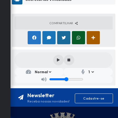
COMPARTILHAR
Secr
etar
ia
de
Edu
caçã
Newsletter
o e
Cadastre-se
Cult
Receba nossas novidades!
ura
Sidn
ey