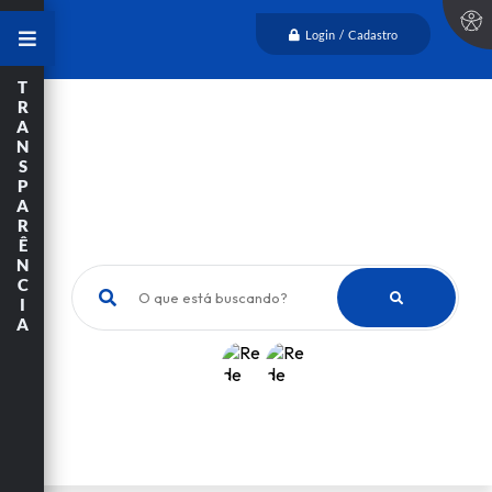
Login / Cadastro
T
R
A
N
S
P
A
R
Ê
N
C
O que está buscando?
I
A