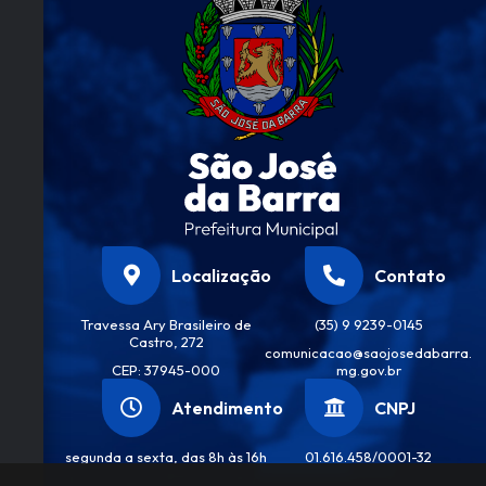
José
Da
Silva
Localização
Contato
Travessa Ary Brasileiro de
(35) 9 9239-0145
Castro, 272
comunicacao@saojosedabarra.
CEP: 37945-000
mg.gov.br
Atendimento
CNPJ
segunda a sexta, das 8h às 16h
01.616.458/0001-32