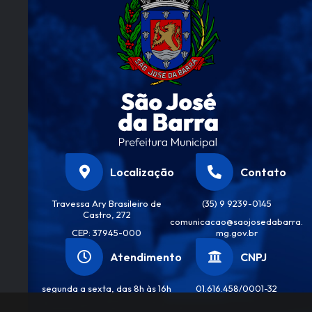
Localização
Contato
Travessa Ary Brasileiro de
(35) 9 9239-0145
Castro, 272
comunicacao@saojosedabarra.
CEP: 37945-000
mg.gov.br
Atendimento
CNPJ
segunda a sexta, das 8h às 16h
01.616.458/0001-32