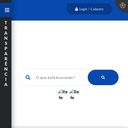
Login / Cadastro
T
R
A
N
S
P
A
R
Ê
N
C
O que está buscando?
I
A