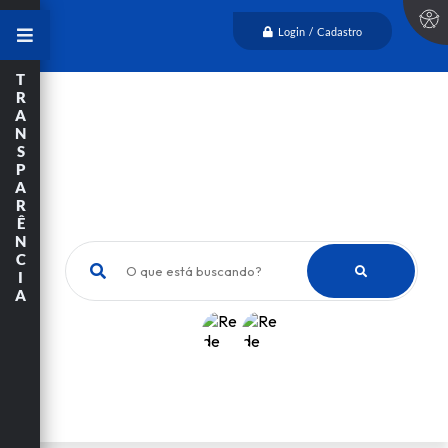
Login / Cadastro
T
R
A
N
S
P
A
R
Ê
N
C
O que está buscando?
I
A