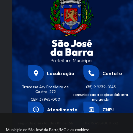
Localização
Contato
Travessa Ary Brasileiro de
(35) 9 9239-0145
Castro, 272
comunicacao@saojosedabarra.
CEP: 37945-000
mg.gov.br
Atendimento
CNPJ
segunda a sexta, das 8h às 16h
01.616.458/0001-32
Município de São José da Barra/MG e os cookies: