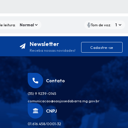
S MÍDIAS
e leitura:
Tom de voz:
Newsletter
Cadastre-se
Receba nossas novidades!
Contato
(35) 9 9239-0145
comunicacao@saojosedabarra.mg.gov.br
CNPJ
01.616.458/0001-32