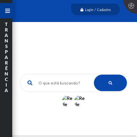
Login / Cadastro
T
R
A
N
S
P
A
R
Ê
N
C
O que está buscando?
I
A