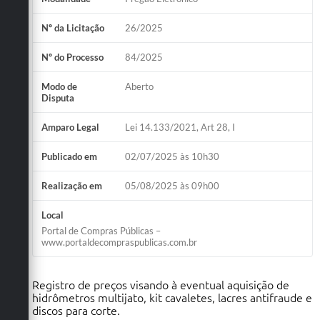
Nº da Licitação
26/2025
Nº do Processo
84/2025
Modo de
Aberto
Disputa
Amparo Legal
Lei 14.133/2021, Art 28, I
Publicado em
02/07/2025 às 10h30
Realização em
05/08/2025 às 09h00
Local
Portal de Compras Públicas –
www.portaldecompraspublicas.com.br
Registro de preços visando à eventual aquisição de
hidrômetros multijato, kit cavaletes, lacres antifraude e
discos para corte.