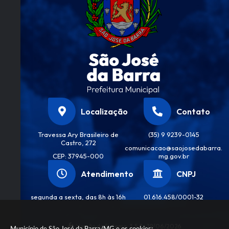
Localização
Contato
Travessa Ary Brasileiro de
(35) 9 9239-0145
Castro, 272
comunicacao@saojosedabarra.
CEP: 37945-000
mg.gov.br
Atendimento
CNPJ
segunda a sexta, das 8h às 16h
01.616.458/0001-32
Versão do Sistema:
3.5.3 - 19/06/2026
Município de São José da Barra/MG e os cookies: