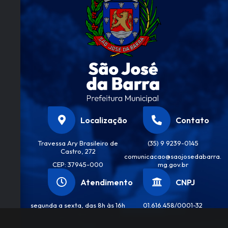
Localização
Contato
Travessa Ary Brasileiro de
(35) 9 9239-0145
Castro, 272
comunicacao@saojosedabarra.
CEP: 37945-000
mg.gov.br
Atendimento
CNPJ
segunda a sexta, das 8h às 16h
01.616.458/0001-32