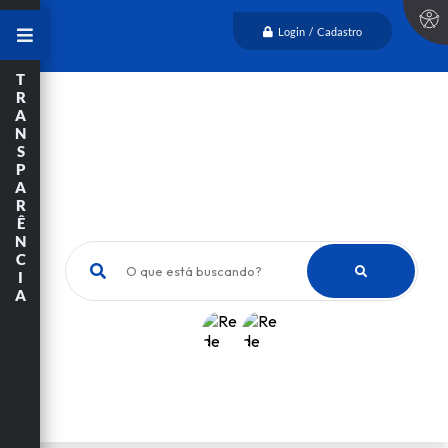
Login / Cadastro
T
R
A
N
S
P
A
R
Ê
N
C
O que está buscando?
I
A