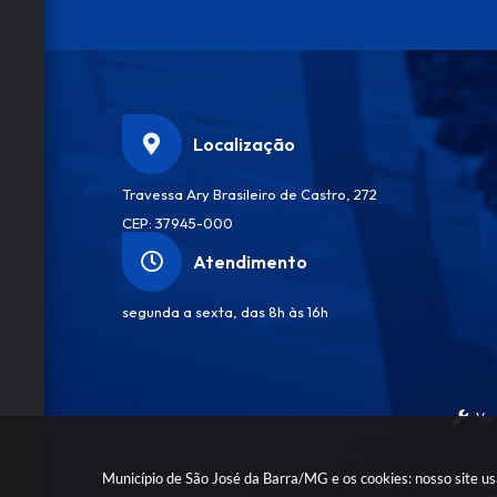
O
b
ra
s,
U
r
b
Localização
a
ni
s
Travessa Ary Brasileiro de Castro, 272
m
CEP: 37945-000
o
e
Atendimento
M
ei
segunda a sexta, das 8h às 16h
o
A
m
bi
e
n
Ver
te
Er
ik
Município de São José da Barra/MG e os cookies: nosso site u
a