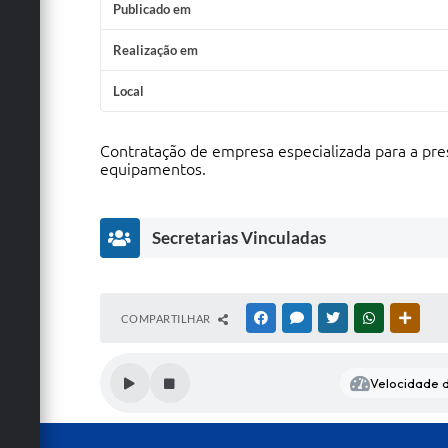
Publicado em
Realização em
Local
Contratação de empresa especializada para a pr
equipamentos.
Secretarias Vinculadas
S
COMPARTILHAR
FACEBOOK
MESSENGER
TWITTER
WHATSAPP
OUTRA
e
cr
et
Velocidade d
ar
ia
d
e