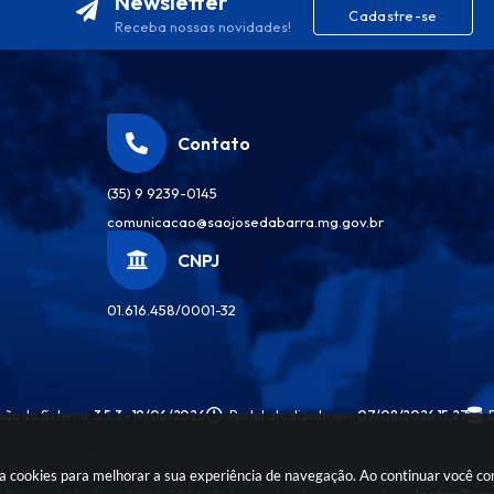
Newsletter
Cadastre-se
Receba nossas novidades!
Contato
(35) 9 9239-0145
comunicacao@saojosedabarra.mg.gov.br
CNPJ
01.616.458/0001-32
são do Sistema:
3.5.3 - 19/06/2026
Portal atualizado em:
07/08/2026 15:27
sa cookies para melhorar a sua experiência de navegação. Ao continuar você c