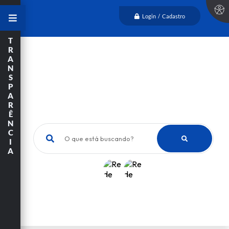
Login / Cadastro
T
R
A
N
S
P
A
R
Ê
N
C
O que está buscando?
I
A