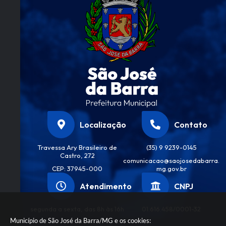
Localização
Contato
Travessa Ary Brasileiro de
(35) 9 9239-0145
Castro, 272
comunicacao@saojosedabarra.
CEP: 37945-000
mg.gov.br
Atendimento
CNPJ
segunda a sexta, das 8h às 16h
01.616.458/0001-32
Município de São José da Barra/MG e os cookies: