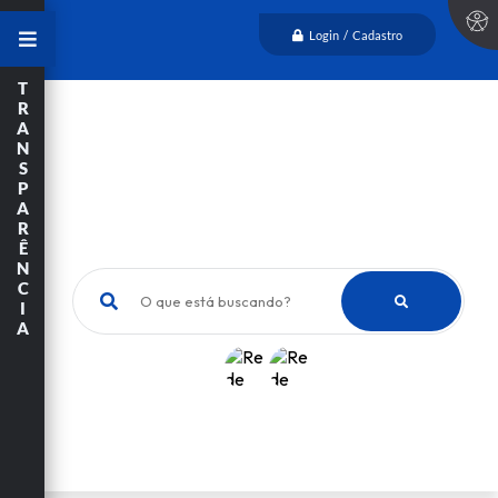
Login / Cadastro
T
R
A
N
S
P
A
R
Ê
N
C
O que está buscando?
I
A