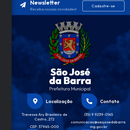
Newsletter
Flávi
Cadastre-se
a
Receba nossas novidades!
Quei
roz
Vilel
a
Localização
Contato
Travessa Ary Brasileiro de
(35) 9 9239-0145
Castro, 272
comunicacao@saojosedabarra.
CEP: 37945-000
mg.gov.br