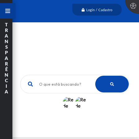
Login / Cadastro
T
R
A
N
S
P
A
R
Ê
N
C
O que está buscando?
I
A