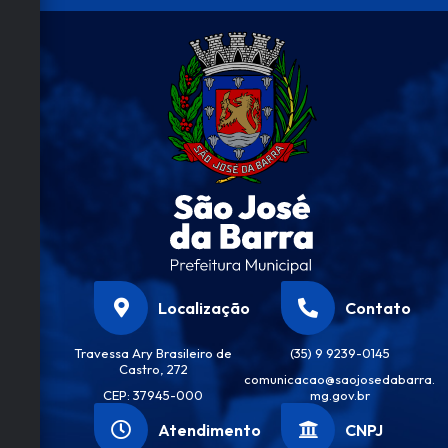
Localização
Contato
Travessa Ary Brasileiro de
(35) 9 9239-0145
Castro, 272
comunicacao@saojosedabarra.
CEP: 37945-000
mg.gov.br
Atendimento
CNPJ