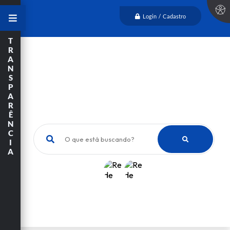
Login / Cadastro
T
R
A
N
S
P
A
R
Ê
N
C
O que está buscando?
I
A