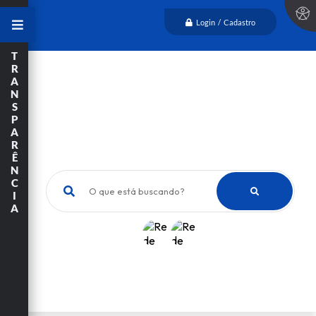
Login / Cadastro
T
R
A
N
S
P
A
R
Ê
N
C
O que está buscando?
I
A