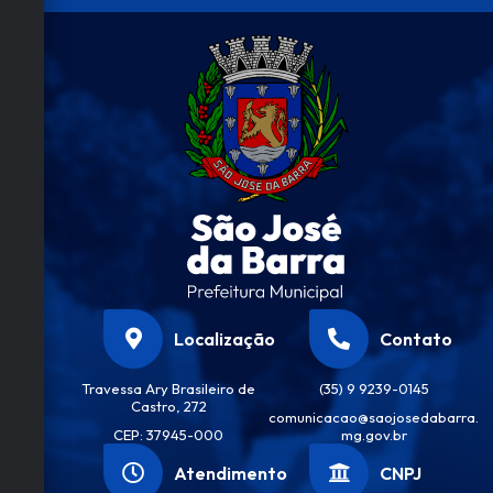
Localização
Contato
Travessa Ary Brasileiro de
(35) 9 9239-0145
Castro, 272
comunicacao@saojosedabarra.
CEP: 37945-000
mg.gov.br
Atendimento
CNPJ