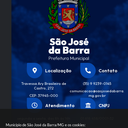
Localização
Contato
Travessa Ary Brasileiro de
(35) 9 9239-0145
Castro, 272
comunicacao@saojosedabarra.
CEP: 37945-000
mg.gov.br
Atendimento
CNPJ
segunda a sexta, das 8h às 16h
01.616.458/0001-32
Município de São José da Barra/MG e os cookies: