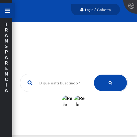
Login / Cadastro
T
R
A
N
S
P
A
R
Ê
N
C
O que está buscando?
I
A