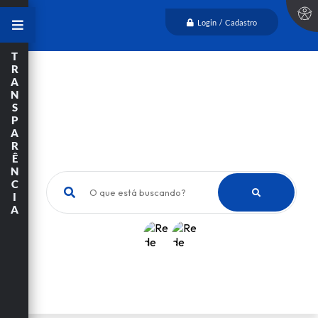
Login / Cadastro
T
R
A
N
S
P
A
R
Ê
N
C
O que está buscando?
I
A