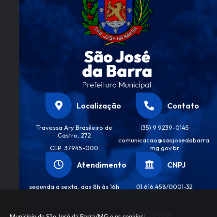
Localização
Contato
Travessa Ary Brasileiro de
(35) 9 9239-0145
Castro, 272
comunicacao@saojosedabarra.
CEP: 37945-000
mg.gov.br
Atendimento
CNPJ
segunda a sexta, das 8h às 16h
01.616.458/0001-32
Versão do Sistema:
3.5.3 - 19/06/2026
Município de São José da Barra/MG e os cookies: