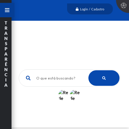
Login / Cadastro
T
R
A
N
S
P
A
R
Ê
N
C
O que está buscando?
I
A