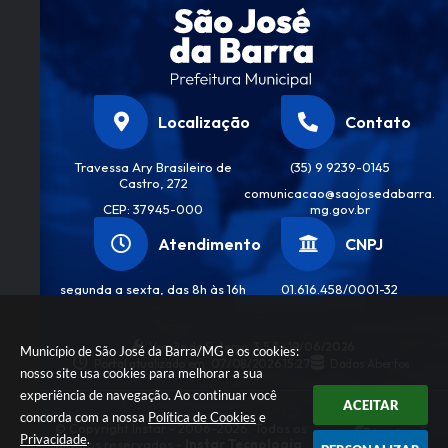
Localização
Contato
Travessa Ary Brasileiro de
(35) 9 9239-0145
Castro, 272
comunicacao@saojosedabarra.
CEP: 37945-000
mg.gov.br
Atendimento
CNPJ
segunda a sexta, das 8h às 16h
01.616.458/0001-32
Versão do Sistema:
3.5.3 - 19/06/2026
Município de São José da Barra/MG e os cookies:
Portal atualizado em:
07/08/2026 15:27
Dados Abertos
nosso site usa cookies para melhorar a sua
experiência de navegação. Ao continuar você
ACEITAR
concorda com a nossa
Política de Cookies
e
© Copyright Instar - 2006-2026. Todos os
Privacidade
.
direitos reservados -
Instar Tecnologia