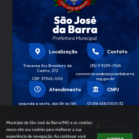
Freit
as
Júnio
r
Localização
Contato
Travessa Ary Brasileiro de
(35) 9 9239-0145
Castro, 272
comunicacao@saojosedabarra.
CEP: 37945-000
mg.gov.br
Atendimento
CNPJ
segunda a sexta, das 8h às 16h
01.616.458/0001-32
Versão do Sistema:
3.5.3 - 19/06/2026
Município de São José da Barra/MG e os cookies:
Portal atualizado em:
07/08/2026 15:27
Dados Abertos
nosso site usa cookies para melhorar a sua
experiência de navegação. Ao continuar você