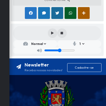
Secr
etar
ia
de
Turi
smo
Newsletter
,
Cadastre-se
Esp
Receba nossas novidades!
orte
e
Laz
er
Antô
nio
Migu
el De