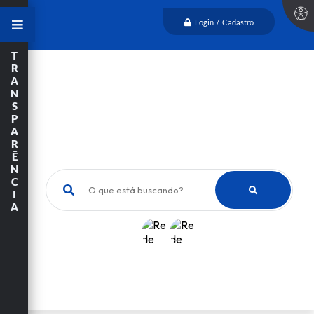
Login / Cadastro
T
R
A
N
S
P
A
R
Ê
N
C
O que está buscando?
I
A