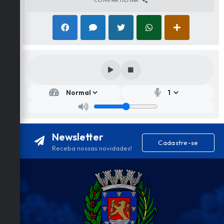
Secr
etar
ia
de
Turi
smo
Newsletter
,
Cadastre-se
Esp
Receba nossas novidades!
orte
e
Laz
er
Antô
nio
Migu
el De