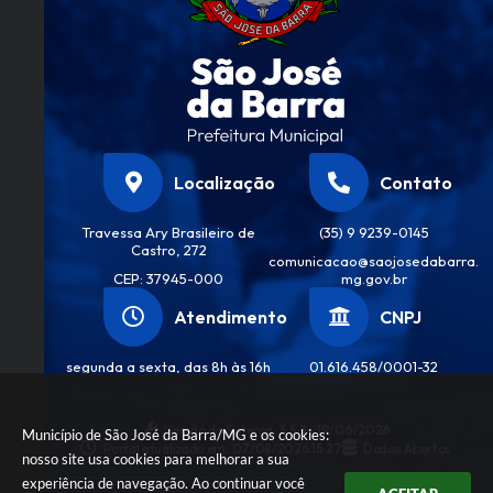
Freit
as
Júnio
r
Localização
Contato
Travessa Ary Brasileiro de
(35) 9 9239-0145
Castro, 272
comunicacao@saojosedabarra.
CEP: 37945-000
mg.gov.br
Atendimento
CNPJ
segunda a sexta, das 8h às 16h
01.616.458/0001-32
Versão do Sistema:
3.5.3 - 19/06/2026
Município de São José da Barra/MG e os cookies:
Portal atualizado em:
07/08/2026 15:27
Dados Abertos
nosso site usa cookies para melhorar a sua
experiência de navegação. Ao continuar você