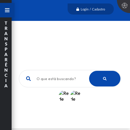
Login / Cadastro
T
R
A
N
S
P
A
R
Ê
N
C
O que está buscando?
I
A