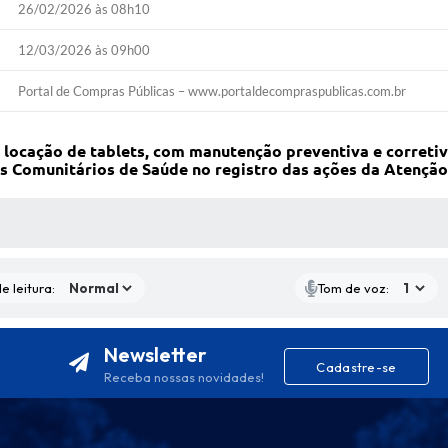
26/02/2026 às 08h10
12/03/2026 às 09h00
Portal de Compras Públicas – www.portaldecompraspublicas.com.br
locação de tablets, com manutenção preventiva e corretiva
 Comunitários de Saúde no registro das ações da Atenção 
S MÍDIAS
e leitura:
Tom de voz:
Newsletter
Cadastre-se
Receba nossas novidades!