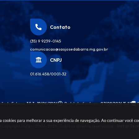
Contato
(35) 9 9239-0145
comunicacao@saojosedabarra.mg.gov.br
CNPJ
01.616.458/0001-32
são do Sistema:
3.5.3 - 19/06/2026
Portal atualizado em:
07/08/2026 15:27
sa cookies para melhorar a sua experiência de navegação. Ao continuar você c
 Copyright Instar - 2006-2026. Todos os direitos reservados -
Instar Tec