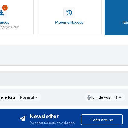
3
uivos
Movimentações
Ite
logações, etc)
S MÍDIAS
e leitura:
Tom de voz:
Newsletter
Cadastre-se
Receba nossas novidades!