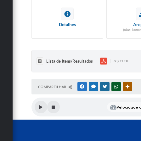
Detalhes
Arq
(atas, homo
Lista de Itens/Resultados
78,03 KB
COMPARTILHAR
FACEBOOK
MESSENGER
TWITTER
WHATSAPP
OUTRA
Velocidade d