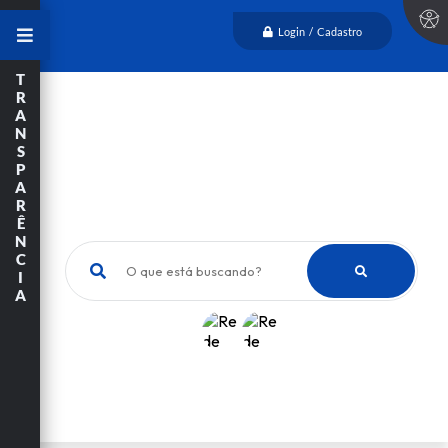
Login / Cadastro
T
R
A
N
S
P
A
R
Ê
N
C
O que está buscando?
I
A