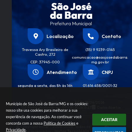
Localização
Contato
Travessa Ary Brasileiro de
(35) 9 9239-0145
Castro, 272
comunicacao@saojosedabarra.
CEP: 37945-000
mg.gov.br
Atendimento
CNPJ
segunda a sexta, das 8h às 16h
01.616.458/0001-32
Versão do Sistema:
3.5.3 - 19/06/2026
Município de São José da Barra/MG e os cookies:
Portal atualizado em:
07/08/2026 15:27
Dados Abertos
nosso site usa cookies para melhorar a sua
experiência de navegação. Ao continuar você
ACEITAR
concorda com a nossa
Política de Cookies
e
© Copyright Instar - 2006-2026. Todos os
Privacidade
.
direitos reservados -
Instar Tecnologia