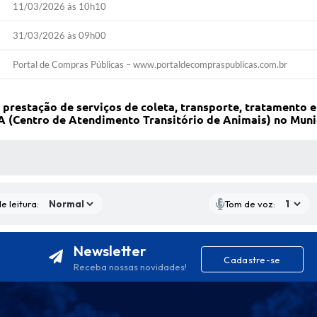
11/03/2026 às 10h10
31/03/2026 às 09h00
Portal de Compras Públicas – www.portaldecompraspublicas.com.br
prestação de serviços de coleta, transporte, tratamento e 
A (Centro de Atendimento Transitório de Animais) no Muni
S MÍDIAS
e leitura:
Tom de voz:
Newsletter
Cadastre-se
Receba nossas novidades!