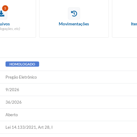
5
uivos
Movimentações
Ite
logações, etc)
HOMOLOGADO
Pregão Eletrônico
9/2026
36/2026
Aberto
Lei 14.133/2021, Art 28, I