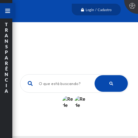
Login / Cadastro
T
R
A
N
S
P
A
R
Ê
N
C
O que está buscando?
I
A